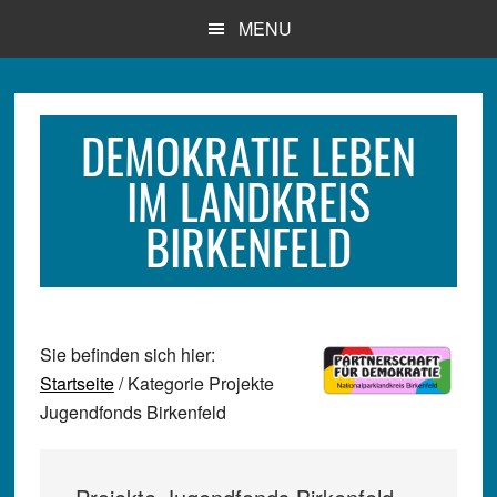
Zum
Zur
Zur
MENU
Inhalt
Seitenspalte
Fußzeile
springen
springen
springen
DEMOKRATIE LEBEN
IM LANDKREIS
BIRKENFELD
Sie befinden sich hier:
Startseite
/ Kategorie Projekte
Jugendfonds Birkenfeld