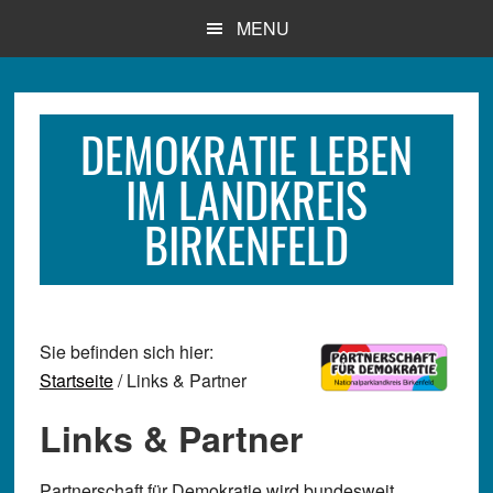
Zum
Zur
Zur
MENU
Inhalt
Seitenspalte
Fußzeile
springen
springen
springen
DEMOKRATIE LEBEN
IM LANDKREIS
BIRKENFELD
Sie befinden sich hier:
Startseite
/ Links & Partner
Links & Partner
Partnerschaft für Demokratie wird bundesweit