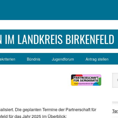
 IM LANDKREIS BIRKENFELD
kriterien
Bündnis
Jugendforum
Antrag stellen
Se
Sei
dur
alisiert. Die geplanten Termine der Partnerschaft für
Te
feld für das Jahr 2025 im Überblick: