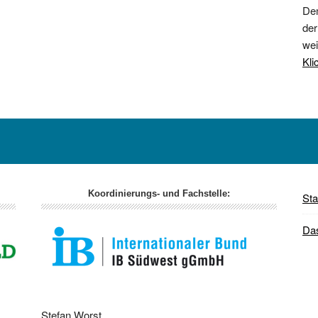
Dem
der
wei
Kli
Koordinierungs- und Fachstelle:
Sta
Da
Stefan Worst