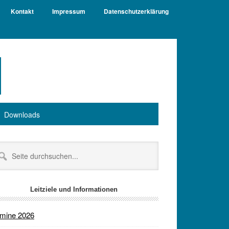
Kontakt
Impressum
Datenschutzerklärung
Downloads
itenspalte
te
chsuchen...
Leitziele und Informationen
rmine 2026