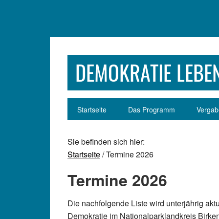
Zur
Zum
Zur
Zur
Hauptnavigation
Inhalt
Seitenspalte
Fußzeile
springen
springen
springen
springen
DEMOKRATIE LEBEN
Startseite
Das Programm
Vergabe
Sie befinden sich hier:
Startseite
/ Termine 2026
Termine 2026
Die nachfolgende Liste wird unterjährig aktu
Demokratie im Nationalparklandkreis Birken