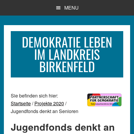
Zum
Zur
Zur
MENU
Inhalt
Seitenspalte
Fußzeile
springen
springen
springen
DEMOKRATIE LEBEN
IM LANDKREIS
BIRKENFELD
Sie befinden sich hier:
Startseite
/
Projekte 2020
/
Jugendfonds denkt an Senioren
Jugendfonds denkt an