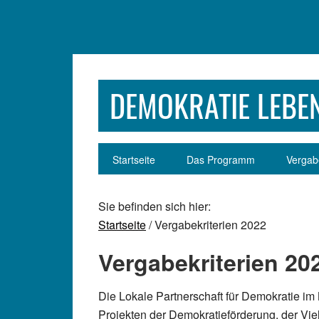
Zur
Zum
Zur
Zur
Hauptnavigation
Inhalt
Seitenspalte
Fußzeile
springen
springen
springen
springen
DEMOKRATIE LEBEN
Startseite
Das Programm
Vergabe
Sie befinden sich hier:
Startseite
/ Vergabekriterien 2022
Vergabekriterien 20
Die Lokale Partnerschaft für Demokratie im
Projekten der Demokratieförderung, der Viel