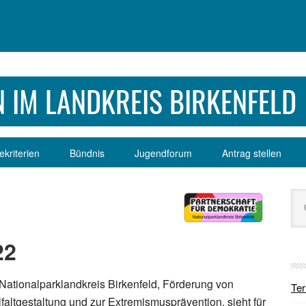
 IM LANDKREIS BIRKENFELD
kriterien
Bündnis
Jugendforum
Antrag stellen
Se
Sei
dur
22
 Nationalparklandkreis Birkenfeld, Förderung von
Te
faltgestaltung und zur Extremismusprävention, sieht für