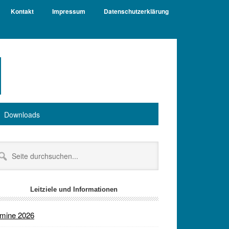
Kontakt
Impressum
Datenschutzerklärung
Downloads
itenspalte
te
chsuchen...
Leitziele und Informationen
rmine 2026