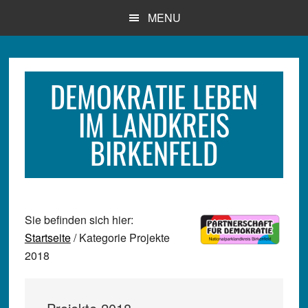
Zum
Zur
Zur
MENU
Inhalt
Seitenspalte
Fußzeile
springen
springen
springen
DEMOKRATIE LEBEN
IM LANDKREIS
BIRKENFELD
Sie befinden sich hier:
Startseite
/ Kategorie Projekte
2018