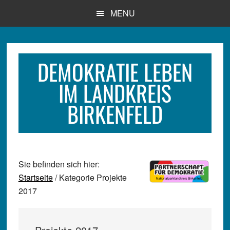
Zum
Zur
Zur
MENU
Inhalt
Seitenspalte
Fußzeile
springen
springen
springen
DEMOKRATIE LEBEN
IM LANDKREIS
BIRKENFELD
Sie befinden sich hier:
Startseite
/ Kategorie Projekte
2017