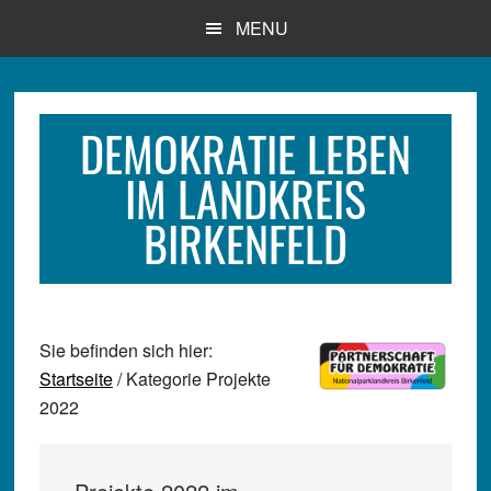
Zum
Zur
Zur
MENU
Inhalt
Seitenspalte
Fußzeile
springen
springen
springen
DEMOKRATIE LEBEN
IM LANDKREIS
BIRKENFELD
Sie befinden sich hier:
Startseite
/ Kategorie Projekte
2022