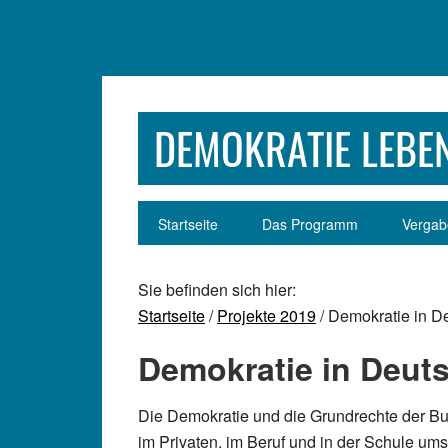
Zur
Zum
Zur
Zur
Hauptnavigation
Inhalt
Seitenspalte
Fußzeile
springen
springen
springen
springen
DEMOKRATIE LEBEN
Startseite
Das Programm
Vergabe
Sie befinden sich hier:
Startseite
/
Projekte 2019
/ Demokratie in De
Demokratie in Deuts
Die Demokratie und die Grundrechte der B
im Privaten, im Beruf und in der Schule ums