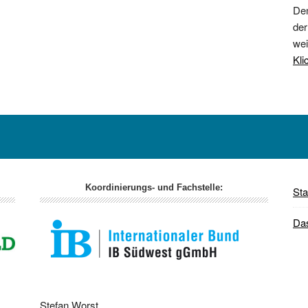
Dem
der
wei
Kli
Koordinierungs- und Fachstelle:
Sta
Da
Stefan Worst