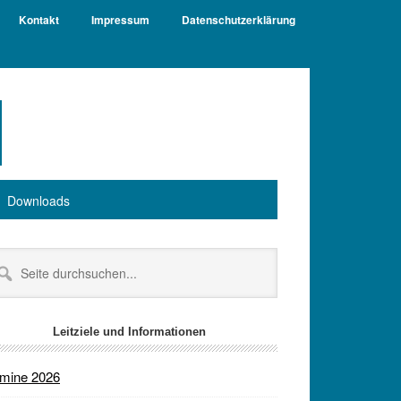
Kontakt
Impressum
Datenschutzerklärung
Downloads
itenspalte
te
chsuchen...
Leitziele und Informationen
rmine 2026