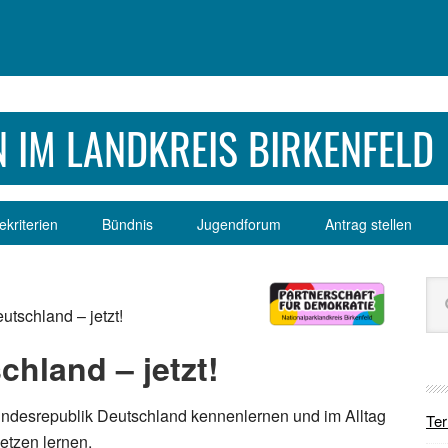
 IM LANDKREIS BIRKENFELD
kriterien
Bündnis
Jugendforum
Antrag stellen
Se
Sei
dur
utschland – jetzt!
chland – jetzt!
undesrepublik Deutschland kennenlernen und im Alltag
Te
etzen lernen.