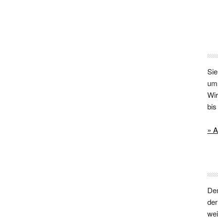
Sie
um
Wir
bi
» A
Dem
der
wei