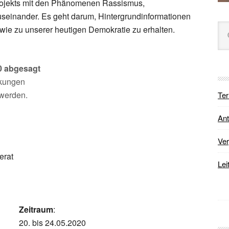
rojekts mit den Phänomenen Rassismus,
useinander. Es geht darum, Hintergrundinformationen
Sei
wie zu unserer heutigen Demokratie zu erhalten.
dur
0 abgesagt
nkungen
 werden.
Te
Ant
Ver
erat
Lei
Zeitraum
:
20. bis 24.05.2020