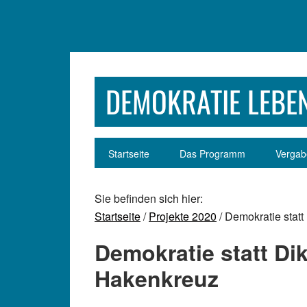
Zur
Zum
Zur
Zur
Hauptnavigation
Inhalt
Seitenspalte
Fußzeile
springen
springen
springen
springen
DEMOKRATIE LEBEN
Startseite
Das Programm
Vergabe
Sie befinden sich hier:
Startseite
/
Projekte 2020
/ Demokratie statt
Demokratie statt Dik
Hakenkreuz