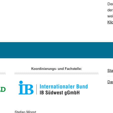
Dem
der
wei
Kli
Koordinierungs- und Fachstelle:
Sta
Da
Stefan Worst