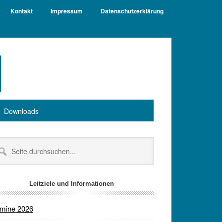
Kontakt
Impressum
Datenschutzerklärung
Downloads
itenspalte
te
chsuchen...
Leitziele und Informationen
rmine 2026