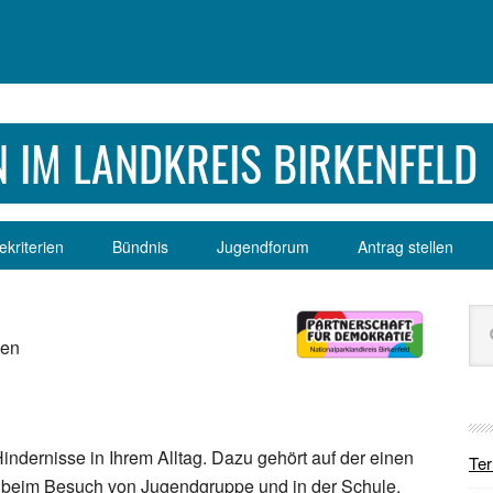
 IM LANDKREIS BIRKENFELD
kriterien
Bündnis
Jugendforum
Antrag stellen
Se
Sei
dur
ben
indernisse in Ihrem Alltag. Dazu gehört auf der einen
Te
, beim Besuch von Jugendgruppe und in der Schule.