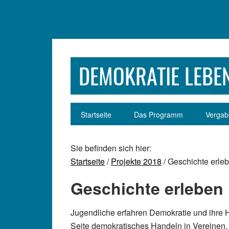
Zur
Zum
Zur
Zur
Hauptnavigation
Inhalt
Seitenspalte
Fußzeile
springen
springen
springen
springen
DEMOKRATIE LEBEN
Startseite
Das Programm
Vergabe
Sie befinden sich hier:
Startseite
/
Projekte 2018
/ Geschichte erle
Geschichte erleben
Jugendliche erfahren Demokratie und ihre H
Seite demokratisches Handeln in Vereinen