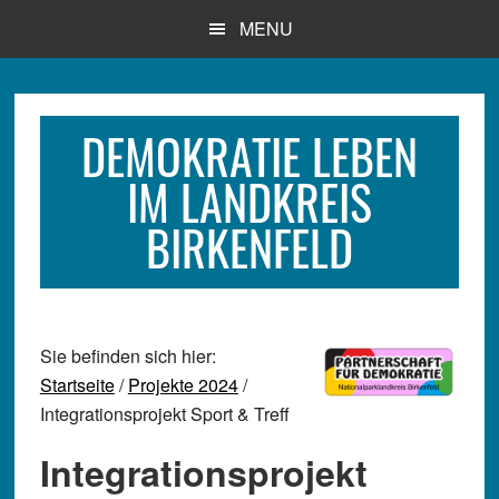
Zum
Zur
Zur
MENU
Inhalt
Seitenspalte
Fußzeile
springen
springen
springen
DEMOKRATIE LEBEN
IM LANDKREIS
BIRKENFELD
Sie befinden sich hier:
Startseite
/
Projekte 2024
/
Integrationsprojekt Sport & Treff
Integrationsprojekt