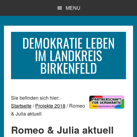
Zum
Zur
Zur
MENU
Inhalt
Seitenspalte
Fußzeile
springen
springen
springen
DEMOKRATIE LEBEN
IM LANDKREIS
BIRKENFELD
Sie befinden sich hier:
Startseite
/
Projekte 2018
/ Romeo
& Julia aktuell
Romeo & Julia aktuell