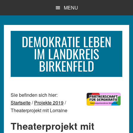
Zum
Zur
Zur
MENU
Inhalt
Seitenspalte
Fußzeile
springen
springen
springen
DEMOKRATIE LEBEN
IM LANDKREIS
BIRKENFELD
Sie befinden sich hier:
Startseite
/
Projekte 2019
/
Theaterprojekt mit Lorraine
Theaterprojekt mit