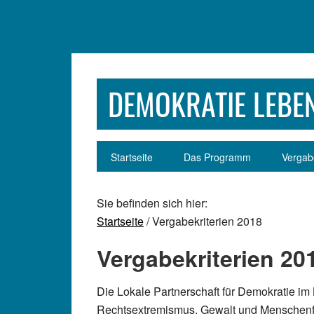
Zur
Zum
Zur
Zur
Hauptnavigation
Inhalt
Seitenspalte
Fußzeile
springen
springen
springen
springen
DEMOKRATIE LEBEN
Startseite
Das Programm
Vergabe
Sie befinden sich hier:
Startseite
/ Vergabekriterien 2018
Vergabekriterien 20
Die Lokale Partnerschaft für Demokratie im 
Rechtsextremismus, Gewalt und Menschenfei