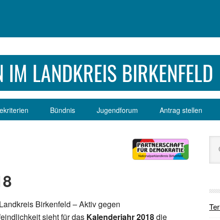
 IM LANDKREIS BIRKENFELD
kriterien
Bündnis
Jugendforum
Antrag stellen
Se
Sei
dur
18
Landkreis Birkenfeld – Aktiv gegen
Te
ndlichkeit sieht für das
Kalenderjahr 2018
die