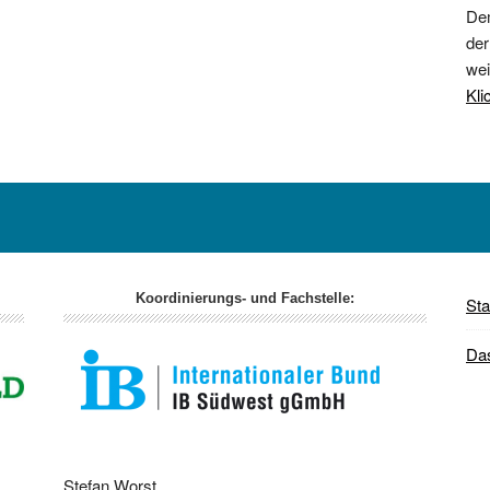
Dem
der
wei
Kli
Koordinierungs- und Fachstelle:
Sta
Da
Stefan Worst