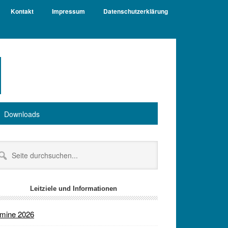
Kontakt
Impressum
Datenschutzerklärung
Downloads
itenspalte
te
chsuchen...
Leitziele und Informationen
rmine 2026