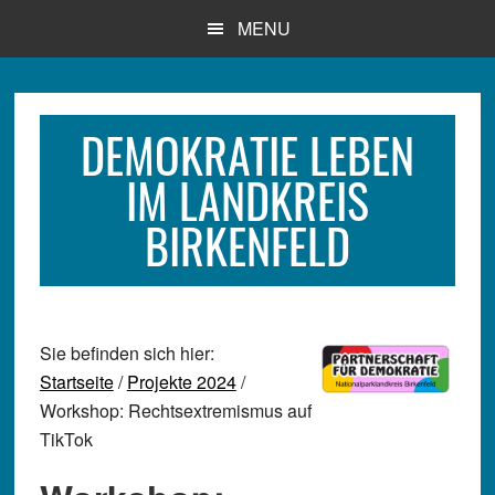
Zum
Zur
Zur
MENU
Inhalt
Seitenspalte
Fußzeile
springen
springen
springen
DEMOKRATIE LEBEN
IM LANDKREIS
BIRKENFELD
Sie befinden sich hier:
Startseite
/
Projekte 2024
/
Workshop: Rechtsextremismus auf
TikTok