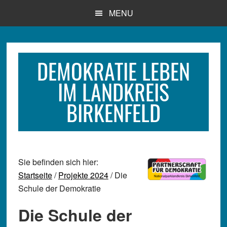
Zum
Zur
Zur
MENU
Inhalt
Seitenspalte
Fußzeile
springen
springen
springen
DEMOKRATIE LEBEN
IM LANDKREIS
BIRKENFELD
Sie befinden sich hier:
Startseite
/
Projekte 2024
/ Die
Schule der Demokratie
Die Schule der