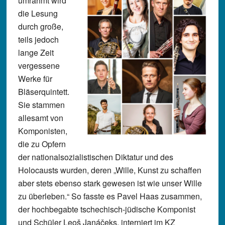
umrahmt wird
die Lesung
durch große,
teils jedoch
lange Zeit
vergessene
Werke für
Bläserquintett.
Sie stammen
allesamt von
Komponisten,
die zu Opfern
der nationalsozialistischen Diktatur und des
Holocausts wurden, deren „Wille, Kunst zu schaffen
aber stets ebenso stark gewesen ist wie unser Wille
zu überleben.“ So fasste es Pavel Haas zusammen,
der hochbegabte tschechisch-jüdische Komponist
und Schüler Leoš Janáčeks, interniert im KZ