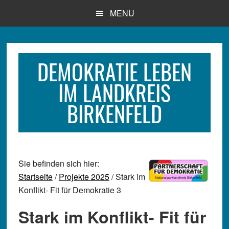
Zum
Zur
Zur
MENU
Inhalt
Seitenspalte
Fußzeile
springen
springen
springen
DEMOKRATIE LEBEN
IM LANDKREIS
BIRKENFELD
Sie befinden sich hier:
Startseite
/
Projekte 2025
/ Stark im
Konflikt- Fit für Demokratie 3
Stark im Konflikt- Fit für