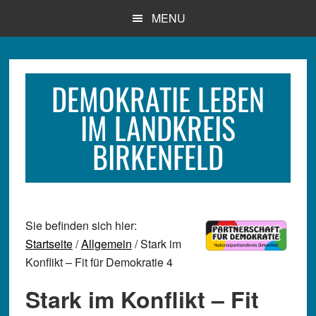
Zum
Zur
Zur
MENU
Inhalt
Seitenspalte
Fußzeile
springen
springen
springen
DEMOKRATIE LEBEN
IM LANDKREIS
BIRKENFELD
Sie befinden sich hier:
Startseite
/
Allgemein
/ Stark im
Konflikt – Fit für Demokratie 4
Stark im Konflikt – Fit