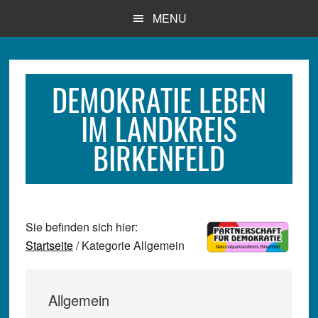
Zum
Zur
Zur
MENU
Inhalt
Seitenspalte
Fußzeile
springen
springen
springen
DEMOKRATIE LEBEN
IM LANDKREIS
BIRKENFELD
Sie befinden sich hier:
Startseite
/ Kategorie Allgemein
Allgemein