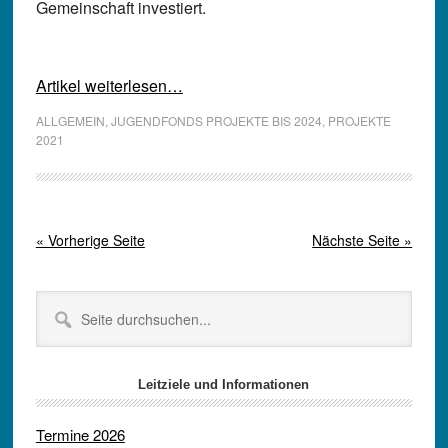
Gemeinschaft investiert.
Artikel weiterlesen…
ALLGEMEIN
,
JUGENDFONDS PROJEKTE BIS 2024
,
PROJEKTE
2021
« Vorherige Seite
Nächste Seite »
Seitenspalte
Seite
durchsuchen...
Leitziele und Informationen
Termine 2026