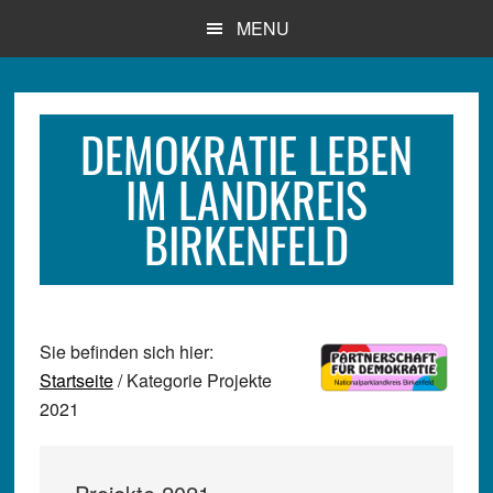
Zum
Zur
Zur
MENU
Inhalt
Seitenspalte
Fußzeile
springen
springen
springen
DEMOKRATIE LEBEN
IM LANDKREIS
BIRKENFELD
Sie befinden sich hier:
Startseite
/ Kategorie Projekte
2021